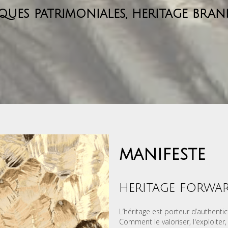
ues patrimoniales, heritage bra
manifeste
heritage forwa
L’héritage est porteur d’authenti
Comment le valoriser, l'exploiter, 