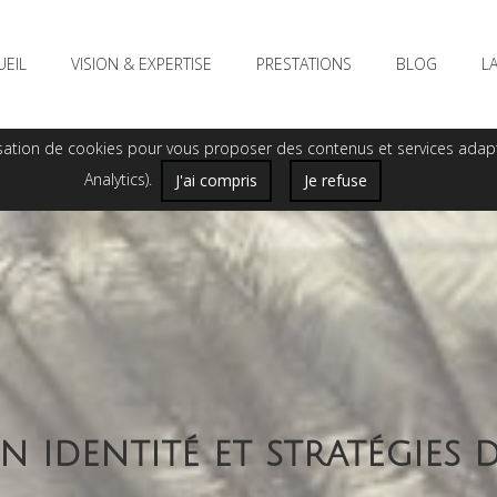
UEIL
VISION & EXPERTISE
PRESTATIONS
BLOG
L
tilisation de cookies pour vous proposer des contenus et services ada
Analytics).
J'ai compris
Je refuse
n identité et stratégies