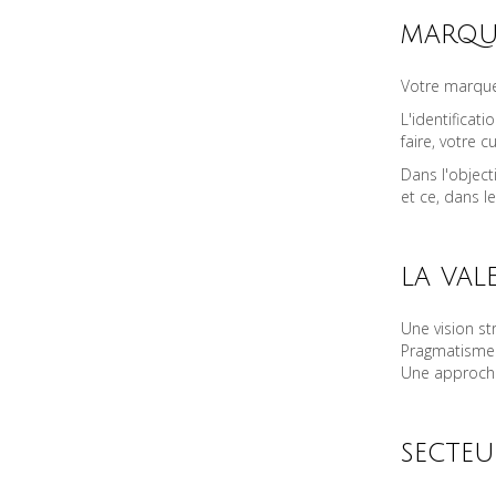
marque
Votre marque 
L'identificati
faire, votre c
Dans l'objecti
et ce, dans l
la val
Une vision st
Pragmatisme 
Une approch
secteu