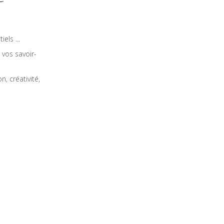
els ...
, vos savoir-
n, créativité,