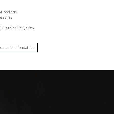
Hôtellerie
ssoires
imoniales françaises
cours de la fondatrice